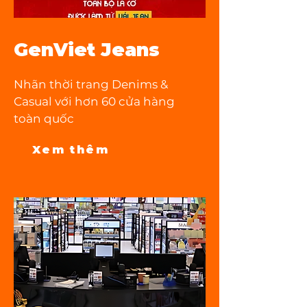
GenViet Jeans
Nhãn thời trang Denims &
Casual với hơn 60 cửa hàng
toàn quốc
Xem thêm