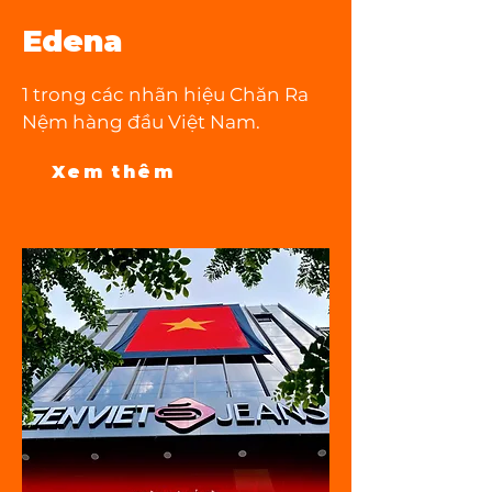
Edena
1 trong các nhãn hiệu Chăn Ra
Nệm hàng đầu Việt Nam.​
Xem thêm