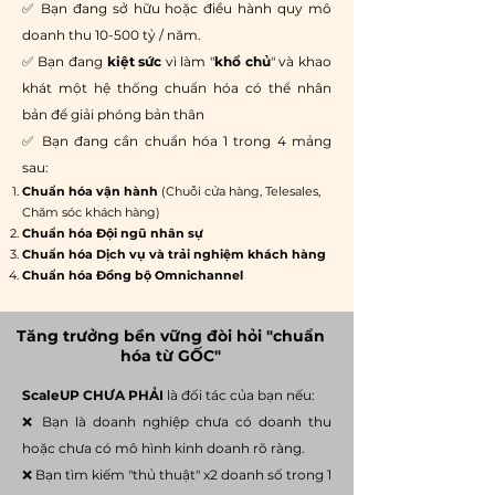
✅ Bạn đang sở hữu hoặc điều hành quy mô
doanh thu 10-500 tỷ / năm.
✅ Bạn đang
kiệt sức
vì làm "
khổ chủ
" và khao
khát một hệ thống chuẩn hóa có thể nhân
bản để giải phóng bản thân
✅ Bạn đang cần chuẩn hóa 1 trong 4 mảng
sau:
Chuẩn hóa vận hành
(Chuỗi cửa hàng, Telesales,
Chăm sóc khách hàng)
Chuẩn hóa Đội ngũ nhân sự
Chuẩn hóa Dịch vụ và trải nghiệm khách hàng
Chuẩn hóa Đồng bộ Omnichannel
Tăng trưởng bền vững đòi hỏi "chuẩn
hóa từ GỐC"
ScaleUP
CHƯA PHẢI
là đối tác của bạn nếu:
❌ Bạn là doanh nghiệp chưa có doanh thu
hoặc chưa có mô hình kinh doanh rõ ràng.
❌ Bạn tìm kiếm "thủ thuật" x2 doanh số trong 1