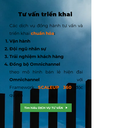
Tư vấn triển khai
Các dịch vụ
đồng hành
tư vấn và
triển khai
chuẩn hóa
:
Vận hành
Đội ngũ nhân sự
Trải nghiệm khách hàng
Đồng bộ Omnichannel
theo mô hình bán lẻ hiện đai
Omnichannel
với
Framework
SCALEUP 360
độc
quyền
Tìm hiểu DỊCH VỤ TƯ VẤN