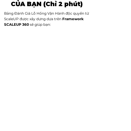
CỦA BẠN (Chỉ 2 phút)​​
Bảng Đánh Giá Lỗ Hổng Vận Hành độc quyền từ
ScaleUP được xây dựng dựa trên
Framework
SCALEUP 360
sẽ giúp bạn:
✅
Chấm điểm sức khỏe doanh nghiệp
: Xác
định bạn đang ở cấp độ nào trong 5 thang bậc
trưởng thành về vận hành: Dưới chuẩn - Cơ bản
- Đạt chuẩn - Xuất sắc - hay Omnichannel.
​✅
Soi chiếu toàn diện
: Từ Chuỗi cửa hàng,
Telesales, Online, đến Nhân sự và trải nghiệm
Khách hàng.
​✅
Nhận diện Lỗ hổng & Lộ trình
: Chỉ ra ngay
những điểm "
rò rỉ
" và nhận gợi ý lộ trình chuẩn
hóa sơ bộ để biến doanh nghiệp thành "
Cỗ máy
tăng trưởng bền vững
".​
ScaleUP
sẽ cung cấp cho bạn sau khi nhận bảng
đánh giá:
📊 Đánh giá cấp độ trưởng thành của doanh
nghiệp
🗺️ Bản đồ Lỗ hổng
🚀 Lộ trình chuẩn hóa sơ bộ