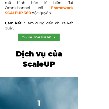
mô hình bán lẻ hiện đại
Omnichannel với
Framework
SCALEUP 360
độc quyền.
Cam kết:
"Làm cùng đến khi ra kết
quả".
Tìm hiểu SCALEUP 360
Dịch vụ của
ScaleUP
1