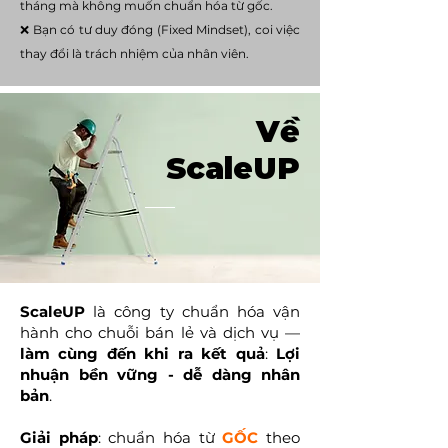
tháng mà không muốn chuẩn hóa từ gốc.
❌ Bạn có tư duy đóng (Fixed Mindset), coi việc
thay đổi là trách nhiệm của nhân viên.​
Về
ScaleUP
ScaleUP
là công ty chuẩn hóa vận
hành cho chuỗi bán lẻ và dịch vụ —
làm cùng đến khi ra kết quả
:
Lợi
nhuận bền vững - dễ dàng nhân
bản
.​
Giải pháp
: chuẩn hóa từ
GỐC
theo