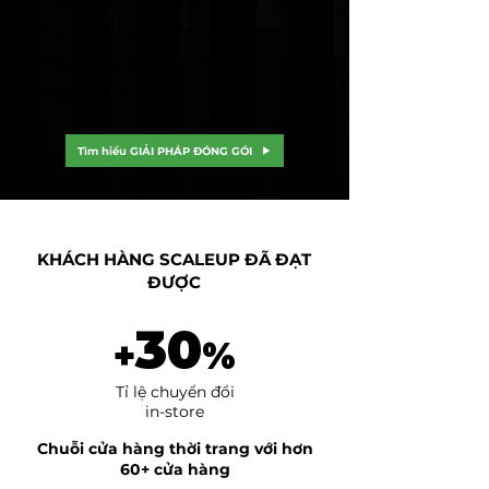
chuyên gia Nguyễn Quốc Tuấn
trực tiếp họp cùng bạn, xem tài
liệu bạn gửi, góp ý và chỉnh cùng
tới ra kết quả.
Tìm hiểu GIẢI PHÁP ĐÓNG GÓI
KHÁCH HÀNG SCALEUP ĐÃ ĐẠT
ĐƯỢC
30
+
%
Tỉ lệ chuyển đổi
​in-store
Chuỗi cửa hàng thời trang với hơn
60+ cửa hàng