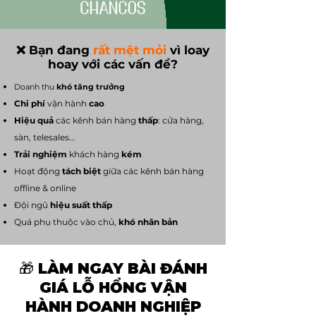
❌ Bạn đang
rất mệt mỏi
vì loay
hoay với các vấn đề?
Doanh thu
khó tăng trưởng
Chi phí
vận hành
cao
Hiệu quả
các kênh bán hàng
thấp
: cửa hàng,
sàn, telesales...
Trải nghiệm
khách hàng
kém
Hoạt động
tách biệt
giữa các kênh bán hàng
offline & online
Đội ngũ
hiệu suất thấp
Quá phụ thuộc vào chủ
,
khó nhân bản
​​​​🎁 LÀM NGAY BÀI ĐÁNH
GIÁ LỖ HỔNG VẬN
HÀNH DOANH NGHIỆP