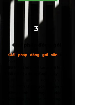
3
Giải pháp đóng gói
Giải pháp đóng gói sẵn
bao
gồm:
​Bộ kiến thức nền tảng ghi hình
Bộ tài liệu dùng được ngay
Cần đi nhanh hơn, bạn có
thể
chọn thêm gói Chuyên gia
đồng hành cầm tay chỉ việc 1:1
vừa đào tạo vừa coaching
—