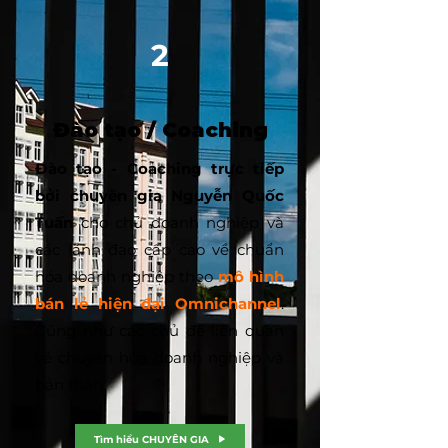
2
Đào tạo / Coaching
Đào tạo - Coaching trực tiếp
bởi chuyên gia Nguyễn Quốc
Tuấn
cho chủ doanh nghiệp và
các lãnh đạo cấp cao về chuẩn
hóa doanh nghiệp theo
mô hình
bán lẻ hiện đại Omnichannel
.
Cũng như các chủ đề liên quan
về chuyển hóa doanh nghiệp và
bản thân.
Tìm hiểu CHUYÊN GIA